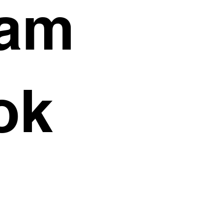
ram
ok