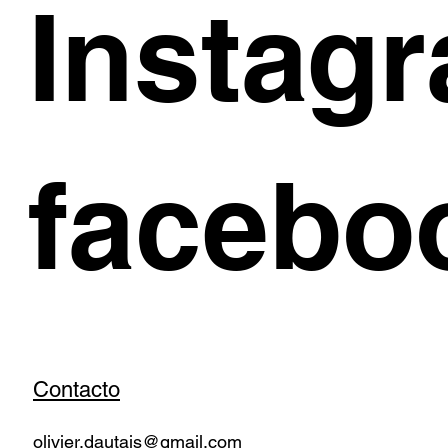
Instag
facebo
Contacto
olivier.dautais@gmail.com